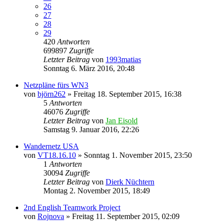
26
27
28
29
420
Antworten
699897
Zugriffe
Letzter Beitrag
von
1993matias
Sonntag 6. März 2016, 20:48
Netzpläne fürs WN3
von
björn262
»
Freitag 18. September 2015, 16:38
5
Antworten
46076
Zugriffe
Letzter Beitrag
von
Jan Eisold
Samstag 9. Januar 2016, 22:26
Wandernetz USA
von
VT18.16.10
»
Sonntag 1. November 2015, 23:50
1
Antworten
30094
Zugriffe
Letzter Beitrag
von
Dierk Nüchtern
Montag 2. November 2015, 18:49
2nd English Teamwork Project
von
Rojnova
»
Freitag 11. September 2015, 02:09