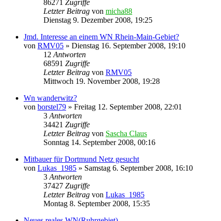
86271
Zugriffe
Letzter Beitrag
von
micha88
Dienstag 9. Dezember 2008, 19:25
Jmd. Interesse an einem WN Rhein-Main-Gebiet?
von
RMV05
»
Dienstag 16. September 2008, 19:10
12
Antworten
68591
Zugriffe
Letzter Beitrag
von
RMV05
Mittwoch 19. November 2008, 19:28
Wn wanderwitz?
von
borstel79
»
Freitag 12. September 2008, 22:01
3
Antworten
34421
Zugriffe
Letzter Beitrag
von
Sascha Claus
Sonntag 14. September 2008, 00:16
Mitbauer für Dortmund Netz gesucht
von
Lukas_1985
»
Samstag 6. September 2008, 16:10
3
Antworten
37427
Zugriffe
Letzter Beitrag
von
Lukas_1985
Montag 8. September 2008, 15:35
Neues reales WN(Ruhrgebiet)