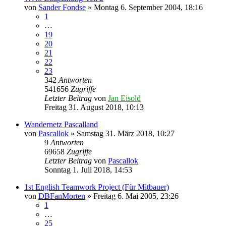
von
Sander Fondse
»
Montag 6. September 2004, 18:16
1
…
19
20
21
22
23
342
Antworten
541656
Zugriffe
Letzter Beitrag
von
Jan Eisold
Freitag 31. August 2018, 10:13
Wandernetz Pascalland
von
Pascallok
»
Samstag 31. März 2018, 10:27
9
Antworten
69658
Zugriffe
Letzter Beitrag
von
Pascallok
Sonntag 1. Juli 2018, 14:53
1st English Teamwork Project (Für Mitbauer)
von
DBFanMorten
»
Freitag 6. Mai 2005, 23:26
1
…
25