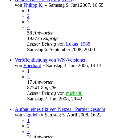
von
Philipp K.
»
Samstag 9. Juni 2007, 16:55
1
2
3
4
58
Antworten
192735
Zugriffe
Letzter Beitrag
von
Lukas_1985
Samstag 6. September 2008, 20:00
Veröffentlichung von WN-Versionen
von
Eberhard
»
Samstag 3. Juni 2006, 19:13
1
2
17
Antworten
87741
Zugriffe
Letzter Beitrag
von
micha88
Samstag 7. Juni 2008, 20:42
Aufbau eines fiktiven Netzes - Partner gesucht
von
siggilein
»
Samstag 5. April 2008, 16:22
1
2
3
31
Antworten