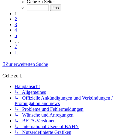
1
Gehe zu Seite:
von
7
1
2
3
4
5
…
7
Nächste
Zur erweiterten Suche
Gehe zu
Hauptansicht
↳ Allgemeines
↳ Offizielle Ankündigungen und Verkündungen /
Promulgation and news
↳ Probleme und Fehlermeldungen
↳ Wünsche und Anregungen
↳ BETA-Versionen
↳ International Users of BAHN
↳ Nutzerdefinierte Grafiken