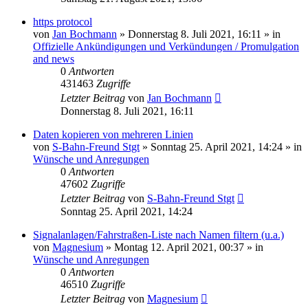
https protocol
von
Jan Bochmann
»
Donnerstag 8. Juli 2021, 16:11
» in
Offizielle Ankündigungen und Verkündungen / Promulgation
and news
0
Antworten
431463
Zugriffe
Letzter Beitrag
von
Jan Bochmann
Donnerstag 8. Juli 2021, 16:11
Daten kopieren von mehreren Linien
von
S-Bahn-Freund Stgt
»
Sonntag 25. April 2021, 14:24
» in
Wünsche und Anregungen
0
Antworten
47602
Zugriffe
Letzter Beitrag
von
S-Bahn-Freund Stgt
Sonntag 25. April 2021, 14:24
Signalanlagen/Fahrstraßen-Liste nach Namen filtern (u.a.)
von
Magnesium
»
Montag 12. April 2021, 00:37
» in
Wünsche und Anregungen
0
Antworten
46510
Zugriffe
Letzter Beitrag
von
Magnesium