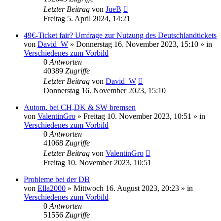
Letzter Beitrag
von
JueB
Freitag 5. April 2024, 14:21
49€-Ticket fair? Umfrage zur Nutzung des Deutschlandtickets
von
David_W
»
Donnerstag 16. November 2023, 15:10
» in
Verschiedenes zum Vorbild
0
Antworten
40389
Zugriffe
Letzter Beitrag
von
David_W
Donnerstag 16. November 2023, 15:10
Autom. bei CH,DK & SW bremsen
von
ValentinGro
»
Freitag 10. November 2023, 10:51
» in
Verschiedenes zum Vorbild
0
Antworten
41068
Zugriffe
Letzter Beitrag
von
ValentinGro
Freitag 10. November 2023, 10:51
Probleme bei der DB
von
Ella2000
»
Mittwoch 16. August 2023, 20:23
» in
Verschiedenes zum Vorbild
0
Antworten
51556
Zugriffe