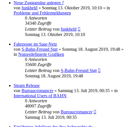
Neue Zuggarnitur anlegen ?
von
funkheld
»
Sonntag 13. Oktober 2019, 10:10
» in
Probleme und Fehlermeldungen
0
Antworten
34340
Zugriffe
Letzter Beitrag
von
funkheld
Sonntag 13. Oktober 2019, 10:10
Fahrzeuge im Saar-Netz
von
S-Bahn-Freund Stgt
»
Sonntag 18. August 2019, 19:48
»
in
Nutzerdefinierte Grafiken
0
Antworten
35600
Zugriffe
Letzter Beitrag
von
S-Bahn-Freund Stgt
Sonntag 18. August 2019, 19:48
Steam Release
von
Bureaucromancer
»
Samstag 13. Juli 2019, 00:35
» in
International Users of BAHN
0
Antworten
48007
Zugriffe
Letzter Beitrag
von
Bureaucromancer
Samstag 13. Juli 2019, 00:35
Einjähriges Jubiläum des jbss-bahnarchiv.de