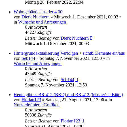
Montag 28. Februar 2022, 22:04
Wohngebäude aus der 4.00
von
Dierk Nüchtern
»
Mittwoch 1. Dezember 2021, 00:03
»
in
Wünsche und Anregungen
0
Antworten
44227
Zugriffe
Letzter Beitrag
von
Dierk Nüchtern
Mittwoch 1. Dezember 2021, 00:03
Hintergrundaktualiserung Verfolgen + sichtb.Elemente ein/aus
von
Seb144
»
Sonntag 7. November 2021, 12:50
» in
Wünsche und Anregungen
0
Antworten
43549
Zugriffe
Letzter Beitrag
von
Seb144
Sonntag 7. November 2021, 12:50
Heute gibt es BR 412 (BRD) und BR 412 (Maske? Ja Bitte!)
von
Florian123
»
Samstag 21. August 2021, 13:06
» in
Nutzerdefinierte Grafiken
0
Antworten
50338
Zugriffe
Letzter Beitrag
von
Florian123
Samstag 21. August 2021, 13:06