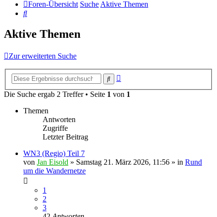
Foren-Übersicht
Suche
Aktive Themen
Suche
Aktive Themen
Zur erweiterten Suche
Erweiterte
Suche
Suche
Die Suche ergab 2 Treffer • Seite
1
von
1
Themen
Antworten
Zugriffe
Letzter Beitrag
WN3 (Regio) Teil 7
von
Jan Eisold
»
Samstag 21. März 2026, 11:56
» in
Rund
um die Wandernetze
1
2
3
42
Antworten