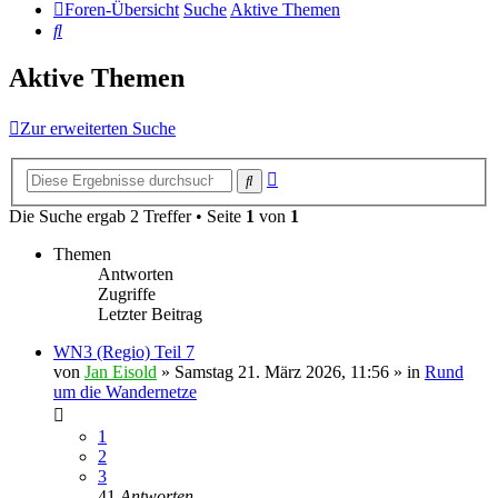
Foren-Übersicht
Suche
Aktive Themen
Suche
Aktive Themen
Zur erweiterten Suche
Erweiterte
Suche
Suche
Die Suche ergab 2 Treffer • Seite
1
von
1
Themen
Antworten
Zugriffe
Letzter Beitrag
WN3 (Regio) Teil 7
von
Jan Eisold
»
Samstag 21. März 2026, 11:56
» in
Rund
um die Wandernetze
1
2
3
41
Antworten